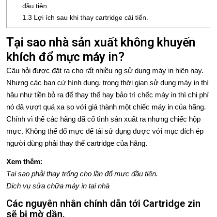
đầu tiên.
Ầ
1.3
Lợi ích sau khi thay cartridge cải tiến.
M
Tại sao nhà sản xuất không khuyến
B
khích đổ mực máy in?
Ả
Câu hỏi được đặt ra cho rất nhiều ng sử dụng máy in hiên nay.
Nhưng các bạn cứ hình dung. trong thời gian sử dụng máy in thì
N
hâu như tiền bỏ ra để thay thế hay bảo trì chếc máy in thì chi phí
G
nó đã vượt quá xa so với giá thành một chiếc máy in của hãng.
Chính vì thế các hãng đã cố tình sản xuất ra nhưng chiếc hộp
G
mực. Không thể đổ mực để tái sử dụng được với mục đích ép
người dùng phải thay thế cartridge của hãng.
I
Xem thêm:
Á
Tại sao phải thay trống cho lần đổ mực đầu tiên.
G
Dịch vụ sửa chữa máy in tại nhà
Các nguyên nhân chính dẫn tới Cartridge zin
I
sẽ bị mờ dần.