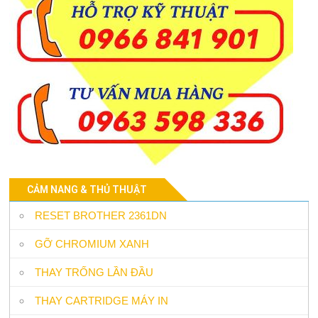
CẢM NANG & THỦ THUẬT
RESET BROTHER 2361DN
GỠ CHROMIUM XANH
THAY TRỐNG LẦN ĐẦU
THAY CARTRIDGE MÁY IN