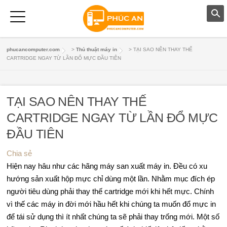
T
phucancomputer.com
>
Thủ thuật máy in
>
TẠI SAO NÊN THAY THẾ
CARTRIDGE NGAY TỪ LẦN ĐỔ MỰC ĐẦU TIÊN
R
A
TẠI SAO NÊN THAY THẾ
N
CARTRIDGE NGAY TỪ LẦN ĐỔ MỰC
G
ĐẦU TIÊN
C
Chia sẻ
H
Hiện nay hâu như các hãng máy san xuất máy in. Đều có xu
hướng sản xuất hộp mực chỉ dùng một lần. Nhằm mục đích ép
Ủ
người tiêu dùng phải thay thế cartridge mới khi hết mực. Chính
M
vì thế các máy in đời mới hầu hết khi chúng ta muốn đổ mực in
để tái sử dụng thì ít nhất chúng ta sẽ phải thay trống mới. Một số
Á