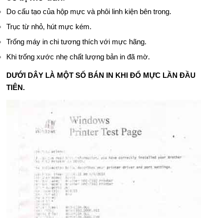
Ớ
Do cấu tạo của hộp mực và phôi linh kiện bên trong.
I
Trục từ nhỏ, hút mực kém.
Trống máy in chi tương thích với mực hãng.
T
Khi trống xước nhẹ chất lượng bản in đã mờ.
H
DƯỚI DÂY LÀ MỘT SỐ BÁN IN KHI ĐỔ MỰC LẦN ĐẦU
I
TIÊN.
Ệ
U