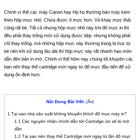
Ủ
Chính vì thế các máy Canon hay Hp họ thường bán máy kèm
theo hộp mực nhỏ. Chứa được ít mực hơn. Và khay mực thải
T
cũng rất bé. Tất cả nhưng hộp mực nhỏ này khi đổ mực in thì
H
đều phải thay trống mới sử dụng được tiệp. nhưng không phải
chỉ thay trống. mà những hộp mực này thường trang bị trục từ
U
bé nên khi sử dụng lâu dài thì hộp mực này rất nhanh hao mòn
Ậ
dẫn đên bản in mờ. Chính vì thế hôm nay chúng tôi khuyên các
bạn nên thay thế cartridge mới ngay từ đổ mực đầu tiên để sử
T
dụng ổn định hơn.
S
Ả
Nội Dung Bài Viết.
[
Ẩn
]
N
1
Tại sao nhà sản xuất không khuyến khích đổ mực máy in?
P
1.1
Các nguyên nhân chính dẫn tới Cartridge zin sẽ bị mờ
dần.
H
1.2
Tại sao nên thay thế Cartridge mơi ngay từ lần đổ mực