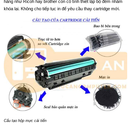
hãng như Ricoh hay brother còn cố tình thiết lập bộ đếm nhằm
khóa lại. Không cho tiếp tục in để yêu cầu thay cartridge mới.
Y
I
N
M
Á
Y
TÍ
N
H
T
Cấu tạo hộp mực cải tiến
H