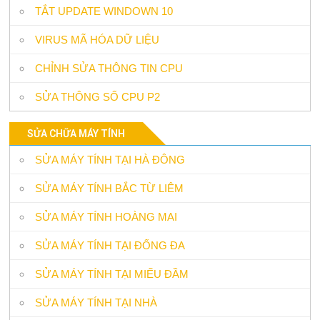
TẮT UPDATE WINDOWN 10
VIRUS MÃ HÓA DỮ LIỆU
CHỈNH SỬA THÔNG TIN CPU
SỬA THÔNG SỐ CPU P2
SỬA CHỮA MÁY TÍNH
SỬA MÁY TÍNH TẠI HÀ ĐÔNG
SỬA MÁY TÍNH BẮC TỪ LIÊM
SỬA MÁY TÍNH HOÀNG MAI
SỬA MÁY TÍNH TẠI ĐỐNG ĐA
SỬA MÁY TÍNH TẠI MIẾU ĐẦM
SỬA MÁY TÍNH TẠI NHÀ