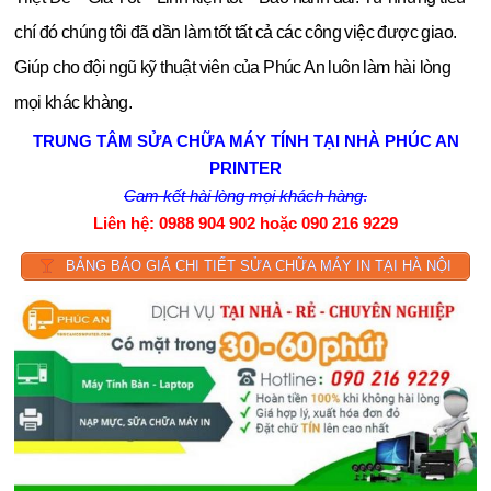
chí đó chúng tôi đã dần làm tốt tất cả các công việc được giao.
Y
Giúp cho đội ngũ kỹ thuật viên của Phúc An luôn làm hài lòng
I
mọi khác khàng.
N
TRUNG TÂM SỬA CHỮA MÁY TÍNH TẠI NHÀ PHÚC AN
M
PRINTER
Cam kết hài lòng mọi khách hàng
.
Á
Liên hệ:
0988 904 902
hoặc
090 216 9229
Y
BẢNG BÁO GIÁ CHI TIẾT SỬA CHỮA MÁY IN TẠI HÀ NỘI
TÍ
N
H
T
H