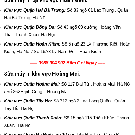
Ớ
Khu vực Quận Hai Bà Trưng:
Số 33 ngõ 61 Lạc Trung , Quận
I
Hai Bà Trưng, Hà Nội.
T
Khu vực Quận Đống Đa:
Số 43 ngõ 69 đường Hoàng Văn
Thái, Thanh Xuân, Hà Nội
H
Khu vực Quận Hoàn Kiếm:
Số 5 ngõ 23 Lý Thường Kiệt, Hoàn
I
Kiếm, Hà Nội / Số 16A8 Lý Nam Đế – Hoàn Kiếm
—–
0988 904 902 Bấm Gọi Ngay
—–
Ệ
Sửa máy in khu vực Hoàng Mai.
U
Khu vực Quận Hoàng Mai:
Số 117 Đại Từ , Hoàng Mai, Hà Nội
/ Số 362 Định Công – Hoàng Mai
Khu vực Quận Tây Hồ:
Số 312 ngõ 2 Lạc Long Quân, Quận
Tây Hồ, Hà Nội.
Khu vực Quận Thanh Xuân:
S
ố 15 ngõ 115 Triều Khúc, Thanh
Xuân, Hà Nội.
Khu vực Quận Ba Đình:
Số 10 ngõ 145 Núi Trúc. Quận Ba