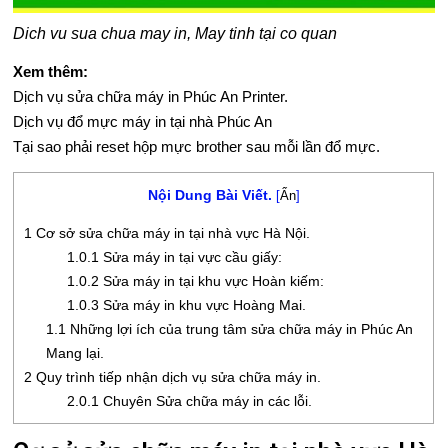
Ủ
Dich vu sua chua may in, May tinh tại co quan
T
Xem thêm:
Dịch vụ sửa chữa máy in Phúc An Printer.
H
Dịch vụ đổ mực máy in tại nhà Phúc An
U
Tại sao phải reset hộp mực brother sau mỗi lần đổ mực.
Ậ
Nội Dung Bài Viết.
[
Ẩn
]
T
1
Cơ sở sửa chữa máy in tại nhà vực Hà Nội.
1.0.1
Sửa máy in tại vực cầu giấy:
S
1.0.2
Sửa máy in tại khu vực Hoàn kiếm:
1.0.3
Sửa máy in khu vực Hoàng Mai.
Ả
1.1
Những lợi ích của trung tâm sửa chữa máy in Phúc An
N
Mang lại.
2
Quy trình tiếp nhận dịch vụ sửa chữa máy in.
P
2.0.1
Chuyên Sửa chữa máy in các lỗi.
H