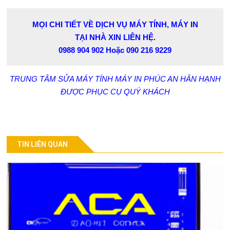
MỌI CHI TIẾT VỀ DỊCH VỤ MÁY TÍNH, MÁY IN
TẠI NHÀ XIN LIÊN HỆ.
0988 904 902
Hoặc
090 216 9229
TRUNG TÂM SỬA MÁY TÍNH MÁY IN PHÚC AN HÂN HẠNH
ĐƯỢC PHỤC CỤ QUÝ KHÁCH
TIN LIÊN QUAN