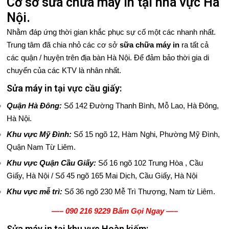
Cơ sở sửa chữa máy in tại nhà vực Hà
Ầ
Nội.
M
Nhằm đáp ứng thời gian khắc phục sự cố một các nhanh nhất.
Trung tâm đã chia nhỏ các cơ sở
sữa chữa máy in
ra tất cả
B
các quận / huyện trên địa bàn Hà Nội. Để đảm bảo thời gia di
chuyển của các KTV là nhân nhất.
Ả
Sửa máy in tại vực cầu giấy:
N
Quận Hà Đông:
Số 142 Đường Thanh Bình, Mỗ Lao, Hà Đông,
G
Hà Nội.
G
Khu vực Mỹ Đình:
Số 15 ngõ 12, Hàm Nghi, Phường Mỹ Đình,
Quận Nam Từ Liêm.
I
Khu vực Quận Cầu Giấy:
Số 16 ngõ 102 Trung Hòa , Cầu
Á
Giấy, Hà Nội / Số 45 ngõ 165 Mai Dịch, Cầu Giấy, Hà Nội
Khu vực mễ trì:
Số 36 ngõ 230 Mễ Trì Thượng, Nam từ Liêm.
G
—–
090 216 9229 Bấm Gọi Ngay
—–
I
Sửa máy in tại khu vực Hoàn kiếm: