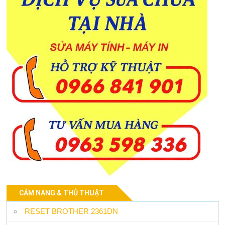
CẢM NANG & THỦ THUẬT
RESET BROTHER 2361DN