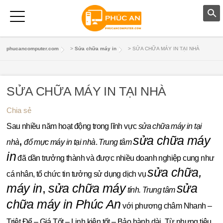
T
phucancomputer.com
>
Sửa chữa máy in
>
SỬA CHỮA MÁY IN TẠI NHÀ
R
A
SỬA CHỮA MÁY IN TẠI NHÀ
N
Chia sẻ
G
Sau nhiều năm hoạt động trong lĩnh vực
sửa chữa máy in tại
,
sửa chữa máy
C
nhà
đổ mực máy in tại nhà
.
Trung tâm
in
đã dần trưởng thành và được nhiều doanh nghiệp cung như
H
sửa chữa,
cá nhân, tổ chức tin tưởng sử dụng dịch vụ
Ủ
máy in
,
sửa chữa máy
sửa
tính. Trung tâm
M
chữa máy in Phúc An
với phương châm Nhanh –
Á
Triệt Để – Giá Tốt – Linh kiện tốt – Bảo hành dài. Từ nhưng tiêu